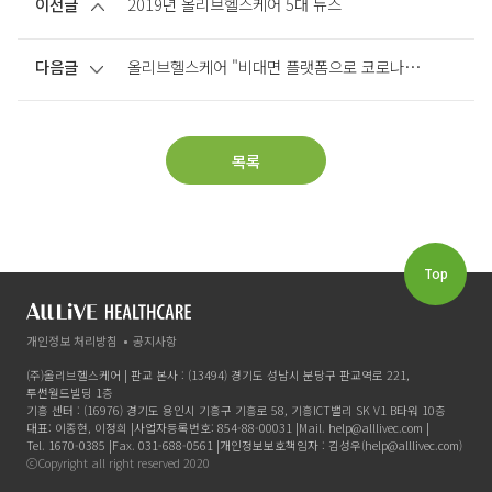
이전글
2019년 올리브헬스케어 5대 뉴스
다음글
올리브헬스케어 "비대면 플랫폼으로 코로나19 임상 지원"
목록
Top
개인정보 처리방침
공지사항
(주)올리브헬스케어 | 판교 본사 : (13494) 경기도 성남시 분당구 판교역로 221,
투썬월드빌딩 1층
기흥 센터 : (16976) 경기도 용인시 기흥구 기흥로 58, 기흥ICT밸리 SK V1 B타워 10층
대표: 이종현, 이정희 |
사업자등록번호: 854-88-00031 |
Mail. help@alllivec.com |
Tel. 1670-0385 |
Fax. 031-688-0561 |
개인정보보호책임자 : 김성우(help@alllivec.com)
ⓒCopyright all right reserved 2020