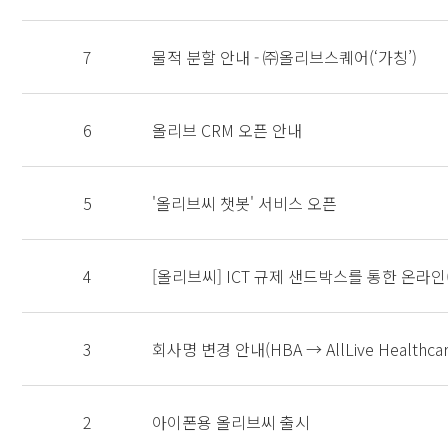
7
물적 분할 안내 - ㈜올리브스퀘어(‘가칭’)
6
올리브 CRM 오픈 안내
5
'올리브씨 챗봇' 서비스 오픈
4
[올리브씨] ICT 규제 샌드박스를 통한 온라
3
회사명 변경 안내(HBA → AllLive Healthcar
2
아이폰용 올리브씨 출시