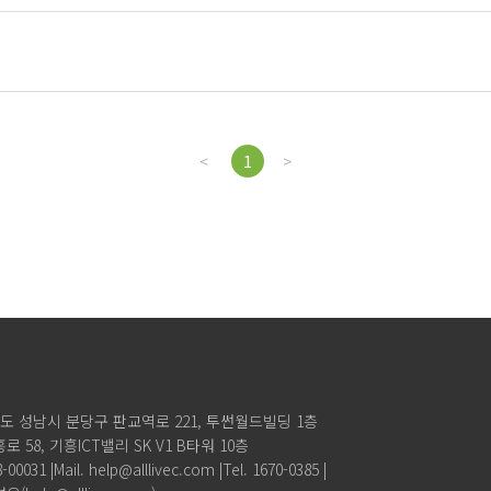
<
1
>
경기도 성남시 분당구 판교역로 221,
투썬월드빌딩 1층
로 58, 기흥ICT밸리 SK V1 B타워 10층
00031 |
Mail. help@alllivec.com |
Tel. 1670-0385 |