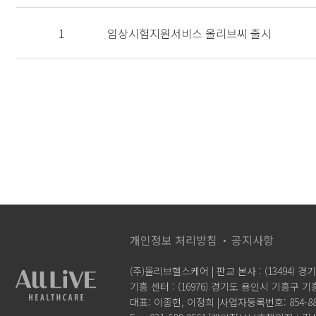
1
임상시험지원서비스 올리브씨 출시
개인정보 처리방침
공지사항
(주)올리브헬스케어 | 판교 본사 : (13494) 
기흥 센터 : (16976) 경기도 용인시 기흥구 기흥
대표: 이종현, 이정희 |
사업자등록번호: 854-88-