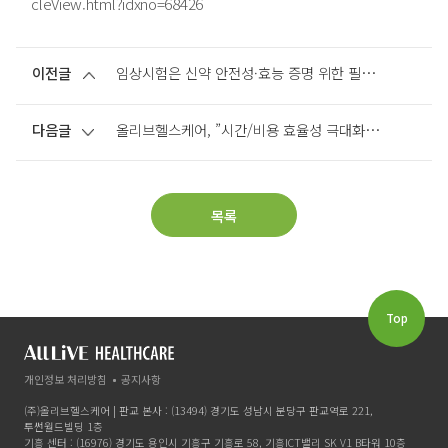
cleView.html?idxno=68426
이전글
임상시험은 신약 안전성·효능 증명 위한 필수 절차 … 병원-시험참여자 - 제약업체 연결 종합 플랫폼 목표
다음글
올리브헬스케어, ”시간/비용 효율성 극대화로 신약개발 속도내겠다”
목록
Top
개인정보 처리방침
공지사항
(주)올리브헬스케어 | 판교 본사 : (13494) 경기도 성남시 분당구 판교역로 221,
투썬월드빌딩 1층
기흥 센터 : (16976) 경기도 용인시 기흥구 기흥로 58, 기흥ICT밸리 SK V1 B타워 10층