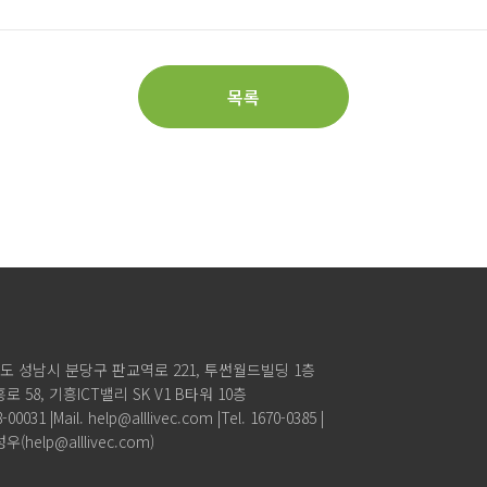
목록
경기도 성남시 분당구 판교역로 221,
투썬월드빌딩 1층
로 58, 기흥ICT밸리 SK V1 B타워 10층
00031 |
Mail. help@alllivec.com |
Tel. 1670-0385 |
elp@alllivec.com)