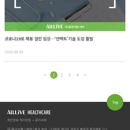
코로나19로 제동 걸린 임상…‘언택트’기술 도입 활발
2020-09-03
<
1
2
3
4
>
Top
개인정보 처리방침
공지사항
(주)올리브헬스케어 | 판교 본사 : (13494) 경기도 성남시 분당구 판교역로 221,