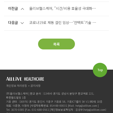
이전글
올리브헬스케어, ”시간/비용 효율성 극대화로 신약개발 속도내겠다”
다음글
코로나19로 제동 걸린 임상…‘언택트’기술 도입 활발
목록
Top
개인정보 처리방침
공지사항
(주)올리브헬스케어 | 판교 본사 : (13494) 경기도 성남시 분당구 판교역로 221,
투썬월드빌딩 1층
기흥 센터 : (16976) 경기도 용인시 기흥구 기흥로 58, 기흥ICT밸리 SK V1 B타워 10층
대표: 이종현, 이정희 |
사업자등록번호: 854-88-00031 |
Mail. help@alllivec.com |
Tel. 1670-0385 |
Fax. 031-688-0561 |
개인정보보호책임자 : 김성우(help@alllivec.com)