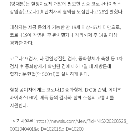
(방대본)는 혈장치료제 개발에 필요한 신종 코로나바이러스
감염증(코로나19) 완치자의 혈액을 모집한다고 28일 밝혔다.
대상자는 제공 동의가 가능한 만 18세 이상~65세 미만으로,
코로나19에 감염된 후 완치했거나 격리해제 후 14일 이상
경과한 자다.
코로나19 검사, 타 감염성질환 검사, 중화항체가 측정 등 1차
검사 후 중화항체가 확인된 건에 대해 7일 내 재방문해
혈장성분헌혈(약 500㎖)을 실시하게 된다.
혈장 공여자에게는 코로나19 중화항체, B·C형 간염, 에이즈
바이러스(HIV), 매독 등의 검사와 함께 소정의 교통비를
지원한다.
-> 기사원문:
https://newsis.com/view/?id=NISX20200528_
0001040401&cID=10201&pID=10200